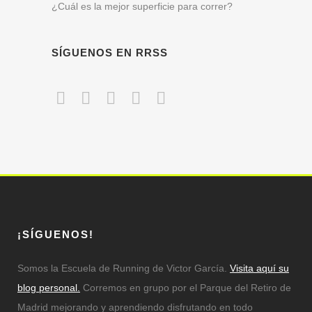
¿Cuál es la mejor superficie para correr?
SÍGUENOS EN RRSS
¡SÍGUENOS!
Somos la Escuela de Running de Victor García.
Visita aquí su
blog personal.
Corremos en grupo por el Parque del Retiro de
Madrid mejorando y aprendiendo disfrutando en todo