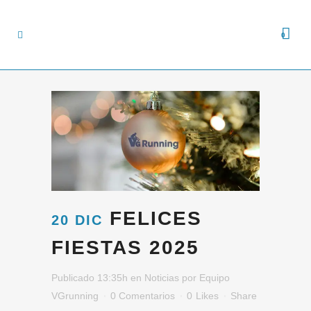
0
FELICES
20 DIC
FIESTAS 2025
Publicado 13:35h
en
Noticias
por
Equipo
VGrunning
0 Comentarios
0
Likes
Share