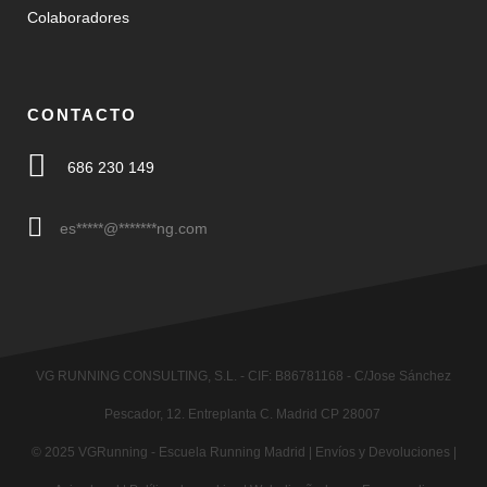
Colaboradores
CONTACTO
686 230 149
es
*****
@
*******
ng.com
VG RUNNING CONSULTING, S.L. - CIF: B86781168 - C/Jose Sánchez
Pescador, 12. Entreplanta C. Madrid CP 28007
© 2025
VGRunning
- Escuela Running Madrid |
Envíos y Devoluciones
|