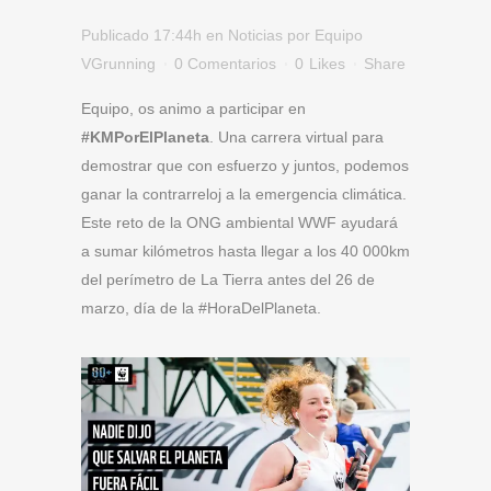
Publicado 17:44h
en
Noticias
por
Equipo
VGrunning
0 Comentarios
0
Likes
Share
Equipo, os animo a participar en
#KMPorElPlaneta
. Una carrera virtual para
demostrar que con esfuerzo y juntos, podemos
ganar la contrarreloj a la emergencia climática.
Este reto de la ONG ambiental WWF ayudará
a sumar kilómetros hasta llegar a los 40 000km
del perímetro de La Tierra antes del 26 de
marzo, día de la #HoraDelPlaneta.