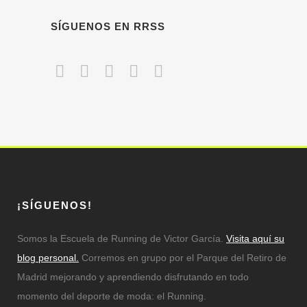
SÍGUENOS EN RRSS
¡SÍGUENOS!
Somos la Escuela de Running de Victor García.
Visita aquí su
blog personal.
Corremos en grupo por el Parque del Retiro de
Madrid mejorando y aprendiendo disfrutando en todo
momento del deporte de moda: el Running.