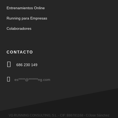
Entrenamientos Online
Running para Empresas
Colaboradores
CONTACTO
686 230 149
es
*****
@
*******
ng.com
VG RUNNING CONSULTING, S.L. - CIF: B86781168 - C/Jose Sánchez