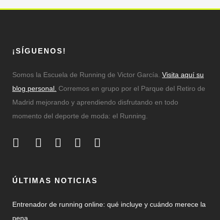
¡SÍGUENOS!
Somos la Escuela de Running de Victor García.
Visita aquí su
blog personal.
Corremos en grupo por el Parque del Retiro de
Madrid mejorando y aprendiendo disfrutando en todo
momento del deporte de moda: el Running.
ÚLTIMAS NOTICIAS
Entrenador de running online: qué incluye y cuándo merece la
pena