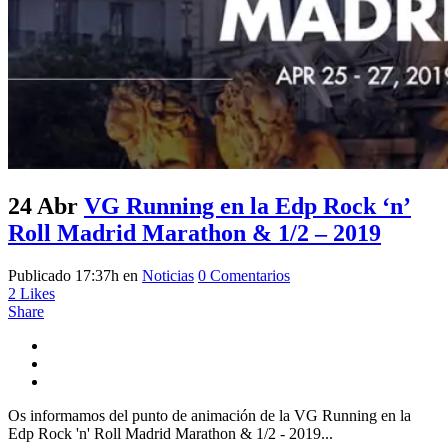
24 Abr
VG Running en la Edp Rock ‘n’
Roll Madrid Marathon & 1/2 – 2019
Publicado 17:37h
en
Noticias
0 Comentarios
2
Likes
Share
Os informamos del punto de animación de la VG Running en la
Edp Rock 'n' Roll Madrid Marathon & 1/2 - 2019...