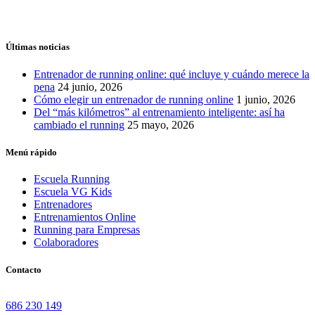
Últimas noticias
Entrenador de running online: qué incluye y cuándo merece la
pena
24 junio, 2026
Cómo elegir un entrenador de running online
1 junio, 2026
Del “más kilómetros” al entrenamiento inteligente: así ha
cambiado el running
25 mayo, 2026
Menú rápido
Escuela Running
Escuela VG Kids
Entrenadores
Entrenamientos Online
Running para Empresas
Colaboradores
Contacto
686 230 149