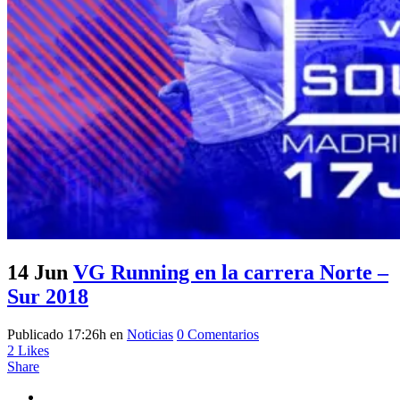
14 Jun
VG Running en la carrera Norte –
Sur 2018
Publicado 17:26h
en
Noticias
0 Comentarios
2
Likes
Share