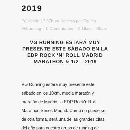
2019
Publicado 17:37h
en
Noticias
por
Equipo
VGrunning
0 Comentarios
2
Likes
Share
VG RUNNING ESTARÁ MUY
PRESENTE ESTE SÁBADO EN LA
EDP ROCK ‘N’ ROLL MADRID
MARATHON & 1/2 – 2019
VG Running estará muy presente este
sábado en los 10km, media maratón y
maratón de Madrid, la
EDP Rock’n’Roll
Marathon Series Madrid
. Como no puede ser
de otra forma, será una de las grandes citas
del año para nuestro
grupo de running de