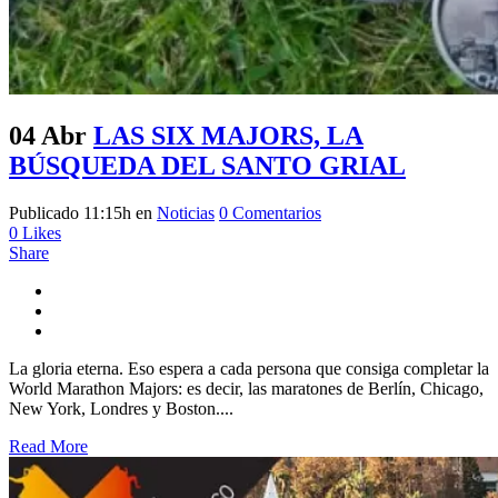
04 Abr
LAS SIX MAJORS, LA
BÚSQUEDA DEL SANTO GRIAL
Publicado 11:15h
en
Noticias
0 Comentarios
0
Likes
Share
La gloria eterna. Eso espera a cada persona que consiga completar la
World Marathon Majors: es decir, las maratones de Berlín, Chicago,
New York, Londres y Boston....
Read More