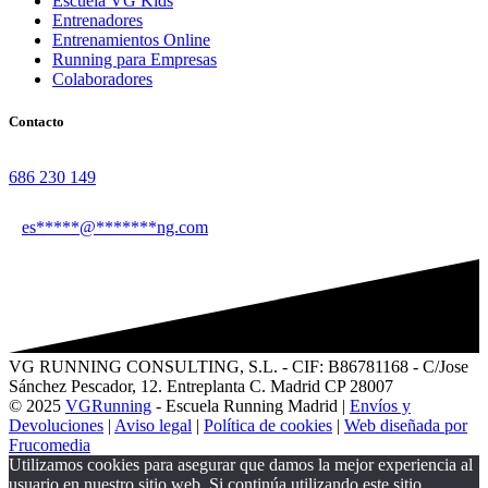
Escuela VG Kids
Entrenadores
Entrenamientos Online
Running para Empresas
Colaboradores
Contacto
686 230 149
es
*****
@
*******
ng.com
VG RUNNING CONSULTING, S.L. - CIF: B86781168 - C/Jose
Sánchez Pescador, 12. Entreplanta C. Madrid CP 28007
© 2025
VGRunning
- Escuela Running Madrid |
Envíos y
Devoluciones
|
Aviso legal
|
Política de cookies
|
Web diseñada por
Frucomedia
Utilizamos cookies para asegurar que damos la mejor experiencia al
usuario en nuestro sitio web. Si continúa utilizando este sitio