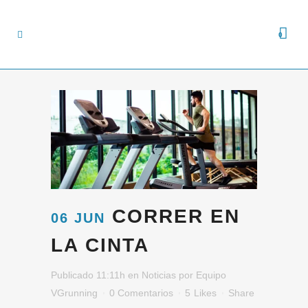
0
CORRER EN
06 JUN
LA CINTA
Publicado 11:11h
en
Noticias
por
Equipo
VGrunning
0 Comentarios
5
Likes
Share