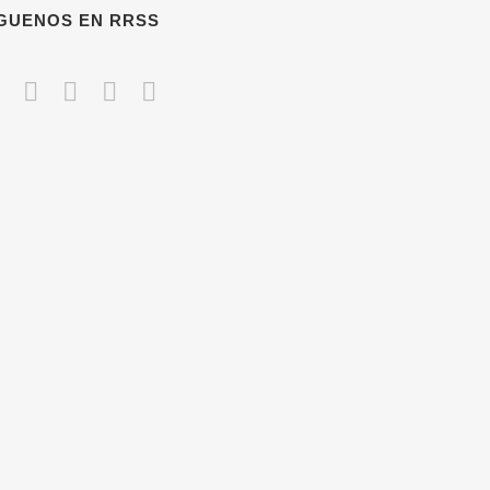
ÍGUENOS EN RRSS
CONTACTO
686 230 149
es
*****
@
*******
ng.com