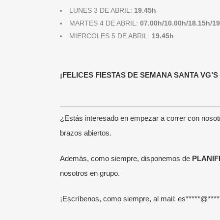
LUNES 3 DE ABRIL:
19.45h
MARTES 4 DE ABRIL:
07.00h/10.00h/18.15h/1
MIERCOLES 5 DE ABRIL:
19.45h
¡FELICES FIESTAS DE SEMANA SANTA VG’S
¡SÍGUENOS!
ÚL
¿Estás interesado en empezar a correr con nosot
brazos abiertos.
Somos la Escuela de Running de Victor
Entr
García.
Visita aquí su blog personal.
incl
Además, como siempre, disponemos de
PLANIF
Corremos en grupo por el Parque del
24 j
nosotros en grupo.
Retiro de Madrid mejorando y
Cómo
aprendiendo disfrutando en todo
¡Escríbenos, como siempre, al mail:
es
*****
@
****
onli
momento del deporte de moda: el
1 ju