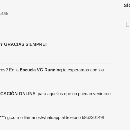
S
9.45h
 Y GRACIAS SIEMPRE!
TIMAS NOTICIAS
MENÚ RÁPIDO
ros? En la
Escuela VG Running
te esperamos con los
Escuela Running
enador de running online: qué
uye y cuándo merece la pena
Escuela VG Kids
ICACIÓN ONLINE
, para aquellos que no puedan venir con
unio, 2026
Entrenadores
 elegir un entrenador de running
Entrenamientos Online
***
ng.com
o llámanos/whatsapp al teléfono
686230149
!
ne
Running para Empresas
nio, 2026