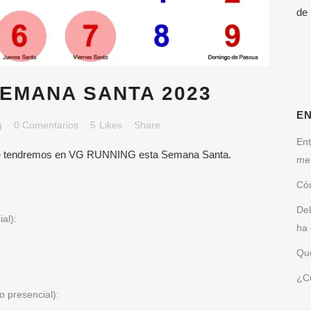
de
EMANA SANTA 2023
E
g
0 Comentarios
5
Likes
Share
Ent
que tendremos en VG RUNNING esta Semana Santa.
me
Cóm
Del
ial):
ha 
Qué
¿Cu
o presencial):