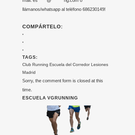
mail:
es
*****
@
*******
ng.com
o
llámanos/whatsapp al teléfono
686230149
!
COMPÁRTELO:
TAGS:
Club Running
Escuela del Corredor
Lesiones
Madrid
Sorry, the comment form is closed at this
time.
ESCUELA VGRUNNING