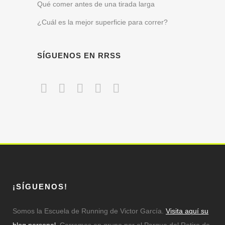
Qué comer antes de una tirada larga
¿Cuál es la mejor superficie para correr?
SÍGUENOS EN RRSS
¡SÍGUENOS!
Somos la Escuela de Running de Victor García.
Visita aquí su
blog personal.
Corremos en grupo por el Parque del Retiro de