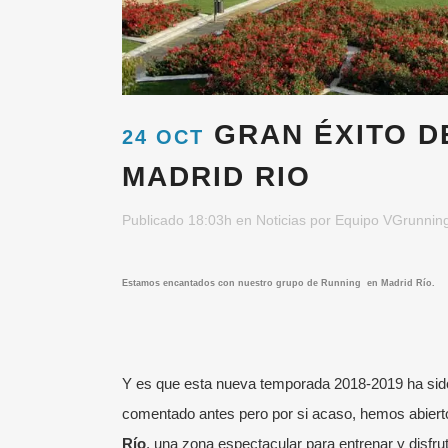
GRAN ÉXITO D
24 OCT
MADRID RIO
Publicado 18:03h
en
Noticias
por
Equipo VGrunnin
Estamos encantados con nuestro grupo de Running en Madrid Río.
Y es que esta nueva temporada 2018-2019 ha sido
comentado antes pero por si acaso, hemos abierto
Río
, una zona espectacular para entrenar y disfrut