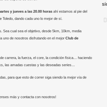
S
artes y jueves a las 20.00 horas
ahí estamos al pie del
de Toledo
, dando cada uno lo mejor de sí.
os. Sea cual sea el objetivo, desde 5km, 10km, media
a uno de nosotros disfrutando en el mejor
Club de
TIMAS NOTICIAS
MENÚ RÁPIDO
de carrera, la fuerza, el core, la condición física… haciendo
Escuela Running
enador de running online: qué
tleks, las amadas cuestas y las deseadas series…
uye y cuándo merece la pena
Escuela VG Kids
das, para que esto de correr siga siendo la mejor vía de
unio, 2026
Entrenadores
 elegir un entrenador de running
Entrenamientos Online
ne
 pienses más y
contacta
con nosotros!
Running para Empresas
nio, 2026