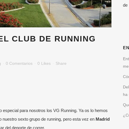
de
EL CLUB DE RUNNING
E
Ent
g
0 Comentarios
0
Likes
Share
me
Cóm
Del
ha 
Qué
 especial para nosotros los VG Running. Ya os lo hemos
¿Cu
 nuestro sexto grupo de running, pero esta vez en
Madrid
ar del deporte de correr.