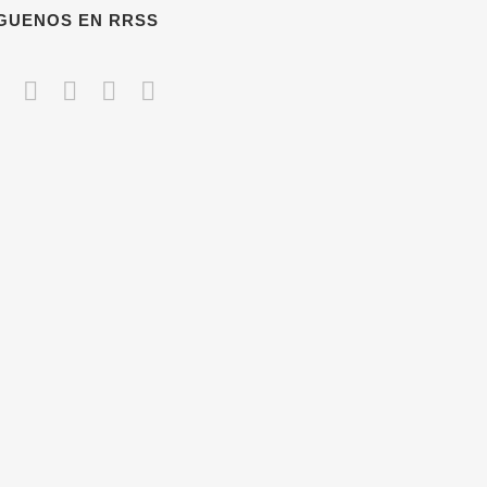
ÍGUENOS EN RRSS
CONTACTO
686 230 149
es
*****
@
*******
ng.com