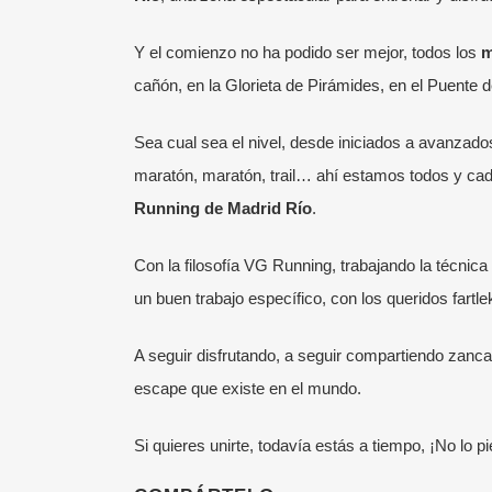
Y el comienzo no ha podido ser mejor, todos los
m
cañón, en la
Glorieta de Pirámides, en el Puente 
Sea cual sea el nivel, desde iniciados a avanzad
maratón, maratón, trail… ahí estamos todos y cad
Running de Madrid Río
.
¡SÍGUENOS!
ÚL
Con la filosofía VG Running, trabajando la técnica 
Somos la Escuela de Running de Victor
Entr
un buen trabajo específico, con los queridos far
García.
Visita aquí su blog personal.
incl
A seguir disfrutando, a seguir compartiendo zanca
Corremos en grupo por el Parque del
24 j
Retiro de Madrid mejorando y
escape que existe en el mundo.
Cómo
aprendiendo disfrutando en todo
onli
Si quieres unirte, todavía estás a tiempo, ¡No lo
momento del deporte de moda: el
1 ju
Running.