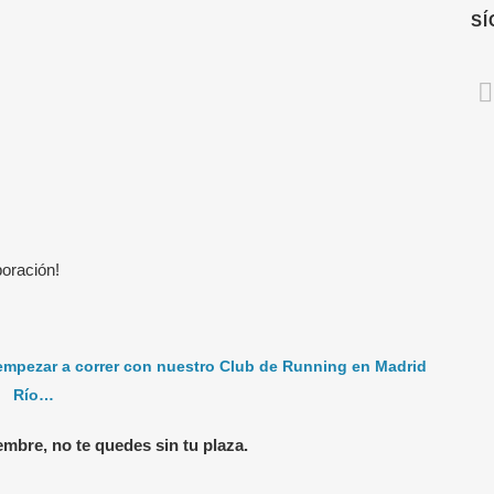
S
TIMAS NOTICIAS
MENÚ RÁPIDO
oración!
Escuela Running
enador de running online: qué
uye y cuándo merece la pena
Escuela VG Kids
 empezar a correr con nuestro Club de Running en Madrid
unio, 2026
Río…
Entrenadores
 elegir un entrenador de running
Entrenamientos Online
mbre, no te quedes sin tu plaza.
ne
Running para Empresas
nio, 2026