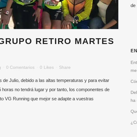
de
 GRUPO RETIRO MARTES
E
Ent
g
0 Comentarios
0
Likes
Share
me
de Julio, debido a las altas temperaturas y para evitar
Cóm
15 horas no tendrá lugar y por tanto, los componentes de
Del
ento VG Running que mejor se adapte a vuestras
ha 
Qué
¿Cu