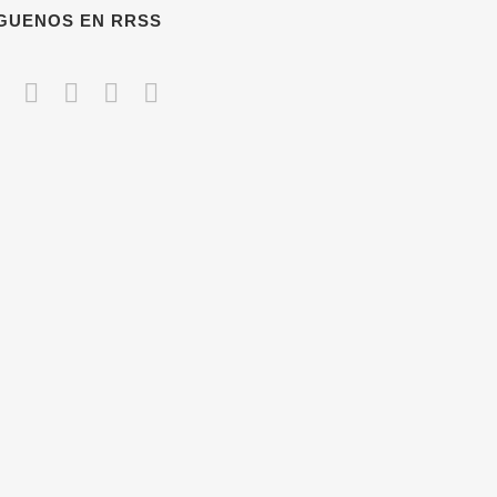
ÍGUENOS EN RRSS
CONTACTO
686 230 149
es
*****
@
*******
ng.com