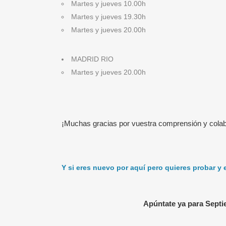
Martes y jueves 10.00h
Martes y jueves 19.30h
Martes y jueves 20.00h
MADRID RIO
Martes y jueves 20.00h
¡SÍGUENOS!
ÚL
¡Muchas gracias por vuestra comprensión y colab
Somos la Escuela de Running de Victor
Entr
García.
Visita aquí su blog personal.
incl
Y si eres nuevo por aquí pero quieres probar y
Corremos en grupo por el Parque del
24 j
Retiro de Madrid mejorando y
Cómo
aprendiendo disfrutando en todo
Apúntate ya para Septie
onli
momento del deporte de moda: el
1 ju