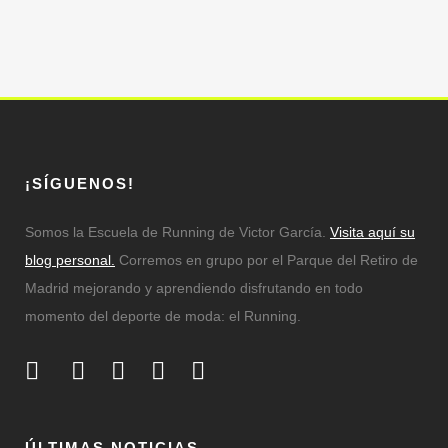
¡SÍGUENOS!
Somos la Escuela de Running de Victor García.
Visita aquí su
blog personal.
Corremos en grupo por el Parque del Retiro de
Madrid mejorando y aprendiendo disfrutando en todo
momento del deporte de moda: el Running.
ÚLTIMAS NOTICIAS