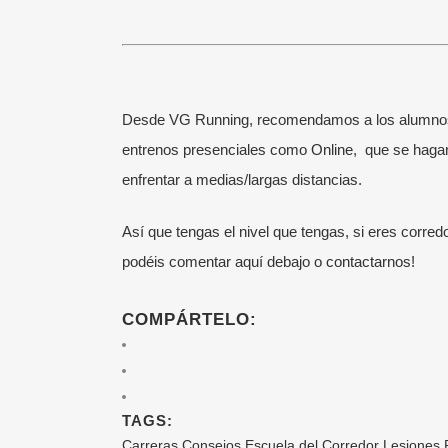
¡SÍGUENOS!
ÚL
Desde VG Running, recomendamos a los alumno
Somos la Escuela de Running de Victor
Entr
entrenos presenciales como
Online
, que se haga
García.
Visita aquí su blog personal.
incl
enfrentar a medias/largas distancias.
Corremos en grupo por el Parque del
24 j
Retiro de Madrid mejorando y
Así que tengas el nivel que tengas, si eres corredo
Cómo
aprendiendo disfrutando en todo
podéis comentar aquí debajo o
contactarnos
!
onli
momento del deporte de moda: el
1 ju
Running.
COMPÁRTELO:
Del 
inte
25 m
TAGS:
Carreras
Consejos
Escuela del Corredor
Lesiones