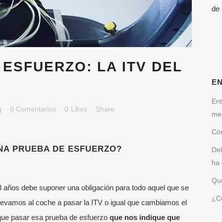
de
ESFUERZO: LA ITV DEL
E
Ent
g
0 Comentarios
0
Likes
Share
me
Cóm
NA PRUEBA DE ESFUERZO?
Del
ha 
Qué
3 años debe suponer una obligación para todo aquel que se
¿Cu
llevamos al coche a pasar la ITV o igual que cambiamos el
que pasar esa prueba de esfuerzo
que nos indique que