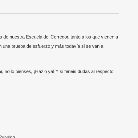
TIMAS NOTICIAS
MENÚ RÁPIDO
s de nuestra
Escuela del Corredor
, tanto a los que vienen a
Escuela Running
enador de running online: qué
n una prueba de esfuerzo y más todavía si se van a
uye y cuándo merece la pena
Escuela VG Kids
unio, 2026
Entrenadores
r, no lo pienses, ¡Hazlo ya! Y s
i tenéis dudas al respecto,
 elegir un entrenador de running
Entrenamientos Online
ne
Running para Empresas
nio, 2026
Colaboradores
“más kilómetros” al entrenamiento
ligente: así ha cambiado el running
ayo, 2026
Running