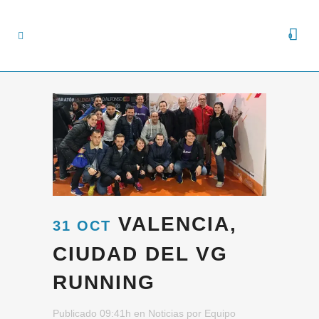
0
VALENCIA,
31 OCT
CIUDAD DEL VG
RUNNING
Publicado 09:41h
en
Noticias
por
Equipo