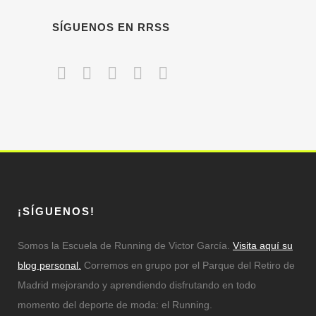
SÍGUENOS EN RRSS
¡SÍGUENOS!
Somos la Escuela de Running de Victor García.
Visita aquí su
blog personal.
Corremos en grupo por el Parque del Retiro de
Madrid mejorando y aprendiendo disfrutando en todo
momento del deporte de moda: el Running.