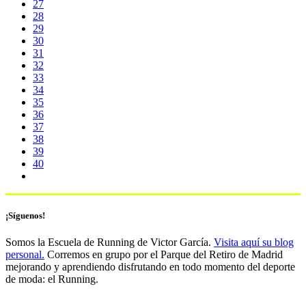
27
28
29
30
31
32
33
34
35
36
37
38
39
40
¡Síguenos!
Somos la Escuela de Running de Victor García.
Visita aquí su blog
personal.
Corremos en grupo por el Parque del Retiro de Madrid
mejorando y aprendiendo disfrutando en todo momento del deporte
de moda: el Running.