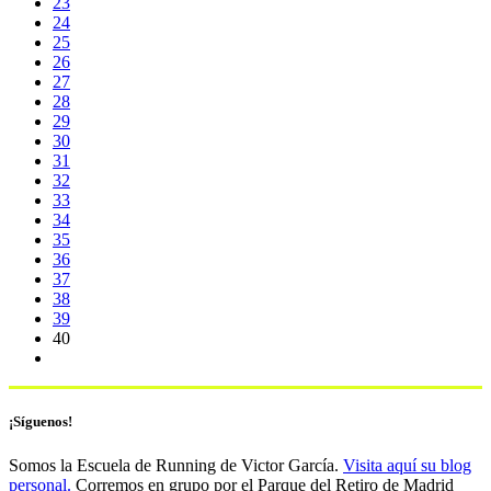
23
24
25
26
27
28
29
30
31
32
33
34
35
36
37
38
39
40
¡Síguenos!
Somos la Escuela de Running de Victor García.
Visita aquí su blog
personal.
Corremos en grupo por el Parque del Retiro de Madrid