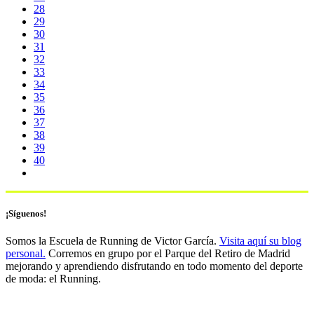
28
29
30
31
32
33
34
35
36
37
38
39
40
¡Síguenos!
Somos la Escuela de Running de Victor García.
Visita aquí su blog
personal.
Corremos en grupo por el Parque del Retiro de Madrid
mejorando y aprendiendo disfrutando en todo momento del deporte
de moda: el Running.