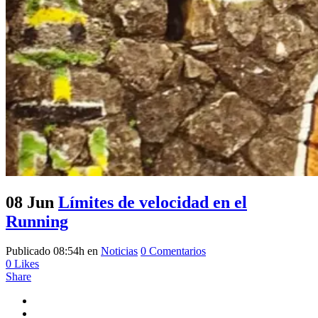
08 Jun
Límites de velocidad en el
Running
Publicado 08:54h
en
Noticias
0 Comentarios
0
Likes
Share