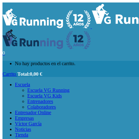
0
No hay productos en el carrito.
Carrito
Total:
0,00
€
Escuela
Escuela VG Running
Escuela VG Kids
Entrenadores
Colaboradores
Entrenador Online
Empresas
Víctor García
Noticias
Tienda