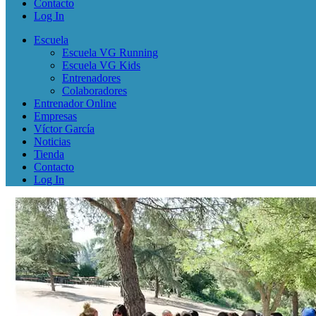
Contacto
Log In
Escuela
Escuela VG Running
Escuela VG Kids
Entrenadores
Colaboradores
Entrenador Online
Empresas
Víctor García
Noticias
Tienda
Contacto
Log In